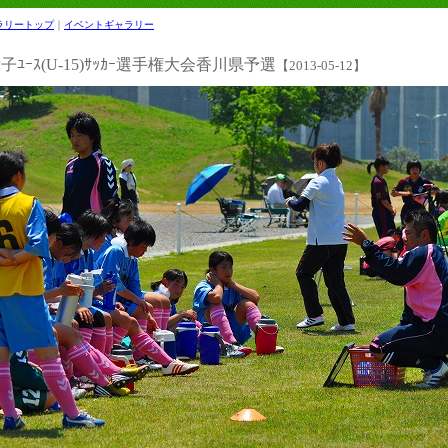
ラリートップ
｜
イベントギャラリー
ﾕｰｽ(U-15)ｻｯｶｰ選手権大会香川県予選
【2013-05-12】