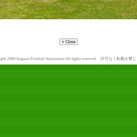
ight 2006 Kagawa Football Association All rights reserved. 許可なく転載