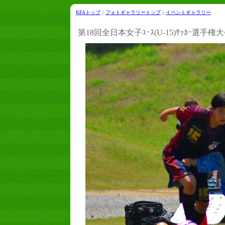
KFAトップ
｜
フォトギャラリートップ
｜
イベントギャラリー
第18回全日本女子ﾕｰｽ(U-15)ｻｯｶｰ選手