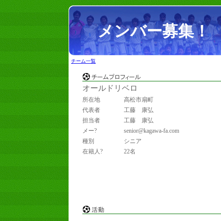
メンバー募集！
チーム一覧
オールドリベロ
所在地
高松市扇町
代表者
工藤 康弘
担当者
工藤 康弘
メー?
senior@kagawa-fa.com
種別
シニア
在籍人?
22名