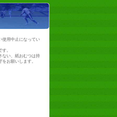
い使用中止になってい
です。
さない、紙おむつは持
守をお願いします。