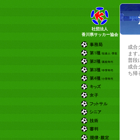
社団法人
香川県サッカー協会
成合
ます
普段
成合
ち帰