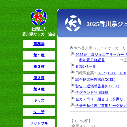
2025香川県ジ
社団法人
香川県サッカー協会
事務局
2025香川県 ジュニアサッカー
2025香川県ジュニアサッカ
第１種
・
参加意思確認書
⇒提出納期
第２種
参加ﾁｰﾑ一覧
日程調査票：
U-12
/
U-11
/
U-10
第３種
試合結果報告書(EXCEL)
警告・退場報告書(EXCEL)
第４種
全グランド利用詳細
全カテゴリー組合せ（前期リー
キッズ
全優先順位表（前期リーグ結果
----------------------------------------
女 子
【U-12の部】
フットサル
<全県ステージ>