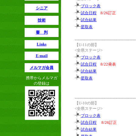
ブロック表
シニア
試合日程
8/26訂正
試合結果
技術
星取表
審 判
----------------------------------------
Links
【U-11の部】
<全県ステージ>
E-mail
ブロック表
試合日程
8/22発表
メルマガ会員
試合結果
携帯からメルマガ
星取表
の登録は
----------------------------------------
【U-10の部】
<全県ステージ>
ブロック表
試合日程
8/26訂正
試合結果