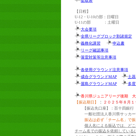
星取表
【日程】
U-12・U-10の部：日曜日
U-11の部 ：土曜日
大会要項
全県リーグブロック割諸規定
義務化講習
申込書
リーグ確認事項
落雷対策等注意事項
各使用グラウンド注意事項
成合グラウンドMAP
土器
屋島グラウンドMAP
多度
香川県ジュニアリーグ後期 大
：
【振込期日】
２０２５年８月１
【振込先口座】：百十四銀行
一般社団法人香川県サッカー
振込は必ず「チーム名」で振
個人名による振込では、どこ
チーム名での振込を依頼している