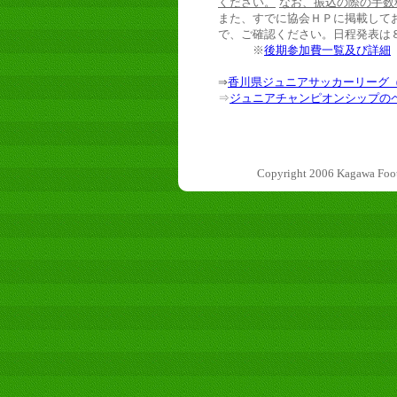
ください。
なお、振込の際の手数
また、すでに協会ＨＰに掲載して
で、ご確認ください。日程発表は
※
後期参加費一覧及び詳細
⇒
香川県ジュニアサッカーリーグ
⇒
ジュニアチャンピオンシップの
Copyright 2006 Kagawa F