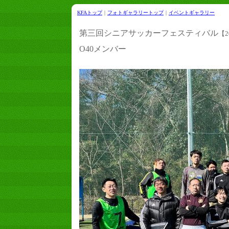
KFAトップ
｜
フォトギャラリートップ
｜
イベントギャラリー
第三回シニアサッカーフェスティバル
【2
O40メンバー