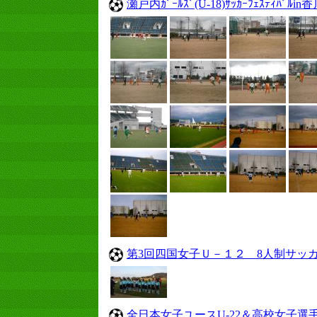
瀬戸内ｶﾞｰﾙｽﾞ(U-18)ｻｯｶｰﾌｪｽﾃｨﾊﾞﾙin
第3回四国女子Ｕ－１２ 8人制サッ
全日本女子ユースU-22＆高校女子選