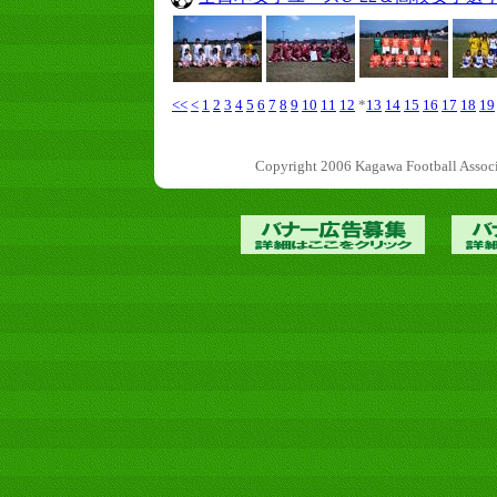
<<
<
1
2
3
4
5
6
7
8
9
10
11
12
*
13
14
15
16
17
18
19
Copyright 2006 Kagawa Football 