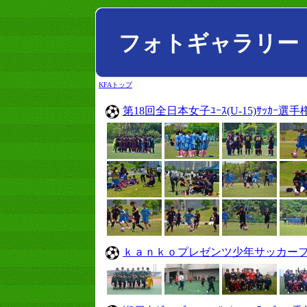
フォトギャラリー
KFAトップ
第18回全日本女子ﾕｰｽ(U-15)ｻｯｶｰ
ｋａｎｋｏプレゼンツ少年サッカーフ